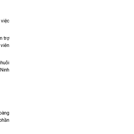
 việc
m trợ
 viên
chuỗi
 Ninh
Hoàng
 phần