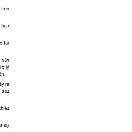
 trên
, bao
ở tại
n sân
rợ lý
ón.
ảy ra
y sau
chiều
ật sự