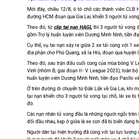
Mới đây, chiều 12/8, ô tô chở các thành viên CLB 
đường HCM đoạn qua Gia Lai, khiến 3 người tử vong
Theo đó, từ
clip tai nạn HAGL
thì 3 người tử vong 
gồm Trợ lý huấn luyện viên Dương Minh Ninh, tiền đạ
Cụ thể, vụ tai nạn xảy ra giữa 2 xe tải cùng với 1 
địa phận chợ Phú Quang, xã Ia Hrú, đoạn qua huyện C
Theo đó, sau trận đấu cuối cùng của mùa bóng V. 
Vinh (nhóm B, giai đoạn II- V. League 2023), toàn b
huấn luyện viên Dương Minh Ninh, tiền đạo Paollo và
Ở trên đường di chuyển từ Đắk Lắk về Gia Lai, khi m
tại nạn khiến cho 3 người tử vong tại chỗ, lái xe
đó.
Các nạn nhân tử vong đều là những người ngồi trên xe
đối đầu nhau, kẹp ở giữa là xe con đã bị biến dạng h
Người dân tại hiện trường đã cùng với lại lực lượng 