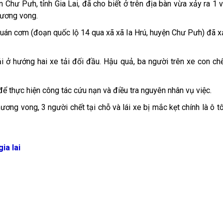
hư Pưh, tỉnh Gia Lai, đã cho biết ở trên địa bàn vừa xảy ra 1 v
hương vong.
quán cơm (đoạn quốc lộ 14 qua xã xã Ia Hrú, huyện Chư Pưh) đã x
ải ở hướng hai xe tải đối đầu. Hậu quả, ba người trên xe con chế
ể thực hiện công tác cứu nạn và điều tra nguyên nhân vụ việc.
ơng vong, 3 người chết tại chỗ và lái xe bị mắc kẹt chính là ô t
ia lai