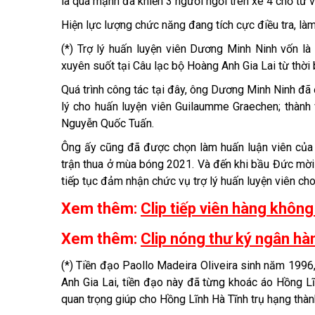
là quá mạnh đã khiến 3 người ngồi trên xe 4 chỗ tử v
Hiện lực lượng chức năng đang tích cực điều tra, l
(*) Trợ lý huấn luyện viên Dương Minh Ninh vốn l
xuyên suốt tại Câu lạc bộ Hoàng Anh Gia Lai từ thờ
Quá trình công tác tại đây, ông Dương Minh Ninh đã
lý cho huấn luyện viên Guilaumme Graechen; thành vi
Nguyễn Quốc Tuấn.
Ông ấy cũng đã được chọn làm huấn luận viên của
trận thua ở mùa bóng 2021. Và đến khi bầu Đức mời
tiếp tục đảm nhận chức vụ trợ lý huấn luyện viên cho
Xem thêm:
Clip tiếp viên hàng không
Xem thêm:
Clip nóng thư ký ngân h
(*) Tiền đạo Paollo Madeira Oliveira sinh năm 199
Anh Gia Lai, tiền đạo này đã từng khoác áo Hồng Lĩ
quan trọng giúp cho Hồng Lĩnh Hà Tĩnh trụ hạng thàn