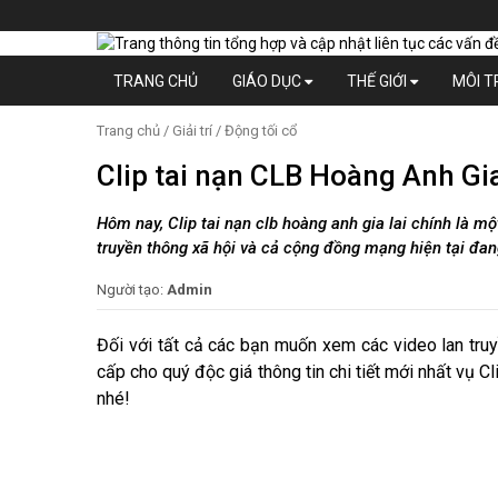
TRANG CHỦ
GIÁO DỤC
THẾ GIỚI
MÔI 
Trang chủ
/
Giải trí
/
Động tối cổ
Clip tai nạn CLB Hoàng Anh Gi
Hôm nay, Clip tai nạn clb hoàng anh gia lai chính là m
truyền thông xã hội và cả cộng đồng mạng hiện tại đan
Người tạo:
Admin
Đối với tất cả các bạn muốn xem các video lan truyề
cấp cho quý độc giá thông tin chi tiết mới nhất vụ Cl
nhé!