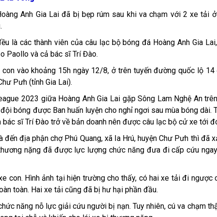
Hoàng Anh Gia Lai đã bị bẹp rúm sau khi va chạm với 2 xe tải ở
.
đều là các thành viên của câu lạc bộ bóng đá Hoàng Anh Gia Lai
o Paollo và cả bác sĩ Trí Đào.
xe con vào khoảng 15h ngày 12/8, ở trên tuyến đường quốc lộ 14 
hư Pưh (tỉnh Gia Lai).
League 2023 giữa Hoàng Anh Gia Lai gặp Sông Lam Nghệ An trê
ộ đội bóng được Ban huấn luyện cho nghỉ ngơi sau mùa bóng dài. T
 bác sĩ Trí Đào trở về bản doanh nên được câu lạc bộ cử xe tới đ
à đến địa phận chợ Phú Quang, xã Ia Hrú, huyện Chư Pưh thì đã x
 bị thương nặng đã được lực lượng chức năng đưa đi cấp cứu nga
 con. Hình ảnh tại hiện trường cho thấy, có hai xe tải đi ngược 
oàn toàn. Hai xe tải cũng đã bị hư hại phần đầu.
chức năng nỗ lực giải cứu người bị nạn. Tuy nhiên, cú va chạm th