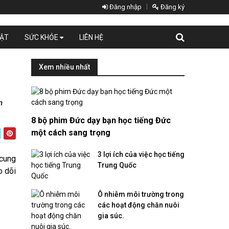
Đăng nhập
Đăng ký
UẬT
SỨC KHỎE
LIÊN HỆ
Xem nhiều nhất
n
8 bộ phim Đức dạy bạn học tiếng Đức
một cách sang trọng
3 lợi ích của việc học tiếng
 cung
Trung Quốc
o dõi
Ô nhiễm môi trường trong
các hoạt động chăn nuôi
gia súc.