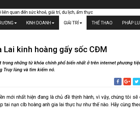
TRƯỜNG
KINH DOANH
GIẢI TRÍ
THỂ THAO
PHÁP L
a Lai kinh hoàng gấy sốc CĐM
ột trong những từ khóa chính phổ biến nhất ở trên internet phương tiệ
g Truy lùng và tìm kiếm nó.
n mới nhất hiện đang là chủ đề thịnh hành, vì vậy, chúng tôi sẽ
ip tai nạn clb hoàng anh gia lai thực hư như thế nào. Hãy cùng the