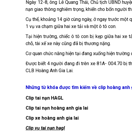
Ngày 12-8, ông Lê Quang Thái, Chủ tịch UBND huyện C
nạn giao thông nghiêm trọng, khiến cho bốn người t
Cụ thể, khoảng 14 giờ cùng ngày, ở ngay trước một 
1 vụ va chạm giữa hai xe tải và một ô tô con.
Tại hiện trường, chiếc ô tô con bị kẹp giữa hai xe t
chỗ, tài xế xe này cũng đã bị thương nặng.
Cơ quan chức năng hiện tại đang xuống hiện trường đ
Được biết 4 người đang đi trên xe 81A- 004.70 bị thư
CLB Hoàng Anh Gia Lai.
Những từ khóa được tìm kiếm về clip hoàng anh g
Clip tai nạn HAGL
Clip tai nạn hoàng anh gia lai
Clip xe hoàng anh gia lai
Clip vụ tai nạn hagl