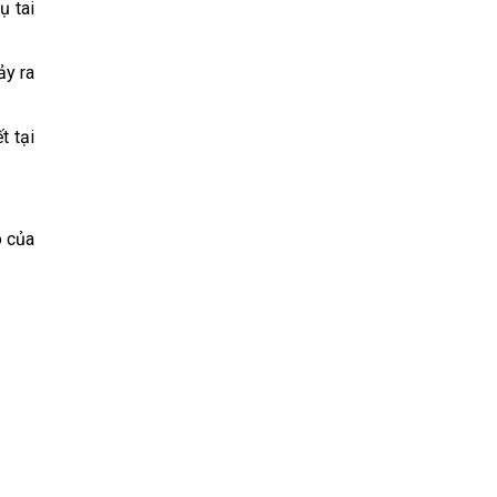
ụ tai
ảy ra
t tại
ô của