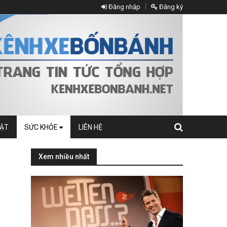
Đăng nhập
Đăng ký
UẬT
SỨC KHỎE
LIÊN HỆ
Xem nhiều nhất