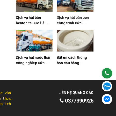
Dịch vụ hút bùn
Dịch vụ hút bùn ben
bentonite Đức Hải ...
công trình Đức ...
Dịch vụ hút nước thải
Bật mí cách thông
công nghiệp Đức ...
bồn cầu bằng ...
LIÊN HỆ QUẢNG CÁO
ác vấn
m thực,
0377390926
úp ích