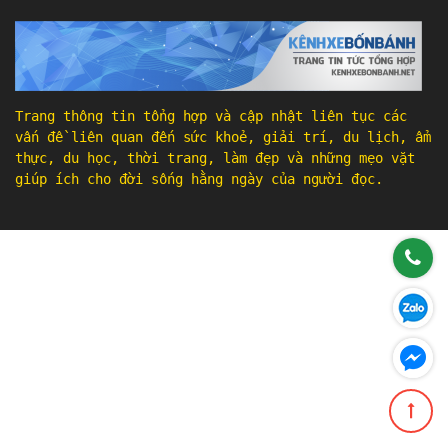
Trang thông tin tổng hợp và cập nhật liên tục các
vấn đề liên quan đến sức khoẻ, giải trí, du lịch, ẩm
thực, du học, thời trang, làm đẹp và những mẹo vặt
giúp ích cho đời sống hằng ngày của người đọc.