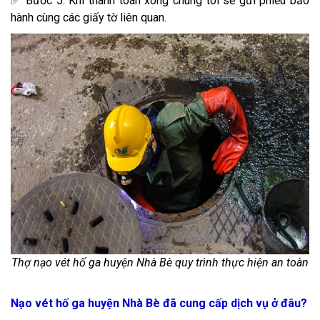
✅ Bước 5: Khi thanh toán xong chúng tôi sẽ gửi phiếu bảo
hành cùng các giấy tờ liên quan.
Thợ nạo vét hố ga huyện Nhà Bè quy trình thực hiện an toàn​
Nạo vét hố ga huyện Nhà Bè đã cung cấp dịch vụ ở đâu?