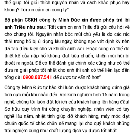
thể giúp tôi giải thích nguyên nhân và cách khắc phục hay
không? Tôi xin cảm ơn công ty”
Bộ phận CSKH công ty Minh Đức xin được phép trả lời
anh Triều như sau:
“Rất cảm ơn anh Triều đã gửi câu hỏi về
cho chúng tôi. Nguyên nhân bốc mùi chủ yếu là do các rác
thải trong hố bị ứ đọng lâu ngày, không nạo vét định kỳ nên
đã tạo điều kiện cho vi khuẩn sinh sôi. Hoặc cũng có thể do
thiết kế của nắp hố không đạt tiêu chuẩn, khiến mùi hôi bị
thoát ra ngoài. Để có thể đánh giá chính xác cũng như có thể
đưa ra giải pháp tốt nhất cho anh thì anh có thể liên lạc đến
tổng đài
0908.887.541
để được tư vấn rõ hơn”
Công ty Minh Đức tự hào khi luôn được khách hàng đánh giá
tích cực mỗi khi nhắc đến. Với kinh nghiệm hơn 15 năm trong
nghề, chúng tôi luôn đặt lợi ích của khách hàng lên hàng đầu!
Sở hữu quy trình thi công chuyên nghiệp, nhân viên có tay
nghề lâu năm, nhiệt tình giúp đỡ khách hàng, máy móc đạt
chuẩn quốc tế chắc chắn sẽ mang lại cho quý khách những
trải nghiệm cũng như chất lượng dịch vụ được tốt nhất.