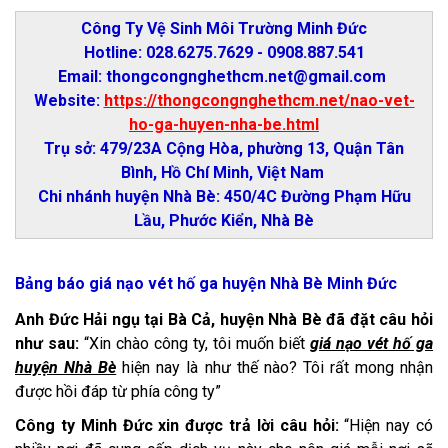
Công Ty Vệ Sinh Môi Trường Minh Đức
Hotline: 028.6275.7629 - 0908.887.541
Email: thongcongnghethcm.net@gmail.com
Website:
https://thongcongnghethcm.net/nao-vet-
ho-ga-huyen-nha-be.html
Trụ sở: 479/23A Cộng Hòa, phường 13, Quận Tân
Bình, Hồ Chí Minh, Việt Nam
Chi nhánh huyện Nhà Bè: 450/4C Đường Phạm Hữu
Lầu, Phước Kiển, Nhà Bè
Bảng báo giá nạo vét hố ga huyện Nhà Bè Minh Đức
Anh Đức Hải ngụ tại Bà Cả, huyện Nhà Bè đã đặt câu hỏi
như sau:
“Xin chào công ty, tôi muốn biết
giá nạo vét hố ga
huyện Nhà Bè
hiện nay là như thế nào? Tôi rất mong nhận
được hồi đáp từ phía công ty”
Công ty Minh Đức xin được trả lời câu hỏi:
“Hiện nay có