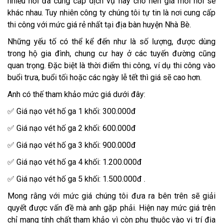
nhiều nơi đã cung cấp dịch vụ này cho nên giá mỗi nơi sẽ
khác nhau. Tuy nhiên công ty chúng tôi tự tin là nơi cung cấp
thi công với mức giá rẻ nhất tại địa bàn huyện Nhà Bè.
Những yếu tố có thể kể đến như là số lượng, được dùng
trong hộ gia đình, chung cư hay ở các tuyến đường cũng
quan trọng. Đặc biệt là thời điểm thi công, ví dụ thi công vào
buổi trưa, buổi tối hoặc các ngày lễ tết thì giá sẽ cao hơn.
Anh có thế tham khảo mức giá dưới đây:
✅ Giá nạo vét hố ga 1 khối: 300.000đ
✅ Giá nạo vét hố ga 2 khối: 600.000đ
✅ Giá nạo vét hố ga 3 khối: 900.000đ
✅ Giá nạo vét hố ga 4 khối: 1.200.000đ
✅ Giá nạo vét hố ga 5 khối: 1.500.000đ .
Mong rằng với mức giá chúng tôi đưa ra bên trên sẽ giải
quyết được vấn đề mà anh gặp phải. Hiện nay mức giá trên
chỉ mang tính chất tham khảo vì còn phụ thuộc vào vị trí địa