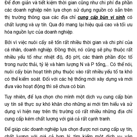
Để đơn giản và tiết kiệm thời gian cũng như chi phí đa phần
các doanh nghiệp nên lựa chọn sử dụng nguồn có sẵn trên
thị trường thông qua các địa chỉ
cung cấp bùn vi sinh
có
chất lượng và uy tín. Qua đó mang lại hiệu quả cao và tối ưu
hóa nguồn lực của doanh nghiệp.
Bởi vì việc nuôi cấy sẽ tốn rất nhiều thời gian và chi phí của
cá nhân, doanh nghiệp. Đồng thời, nó cũng sẽ phụ thuộc rất
nhiều yếu tố như: nhiệt độ, độ pH, các thành phần độc tố
trong nước thải, tỷ lệ và hàm lượng N và P tổng,... Có thể nói,
nuôi cấy bùn hoạt tính phụ thuộc vào rất nhiều yếu tố ta khó
có thể kiểm soát. Đối với các hệ thống mới xây dựng và mới
đưa vào hoạt động thì sẽ chưa có bùn.
Tuy nhiên, để lựa chọn cho mình một dịch vụ cung cấp bùn
uy tín sẽ thực sự khó khăn cho những ai mới tìm hiểu và sử
dụng vì hiện nay trên thị trường có rất nhiều những địa chỉ
cung cấp kém chất lượng với giá cả rất cạnh tranh.
Để giúp các doanh nghiệp lựa chọn được nơi cung cấp uy tín,
chất lượng với giá cả hợp lý, tìm kiếm một dịch vụ vận