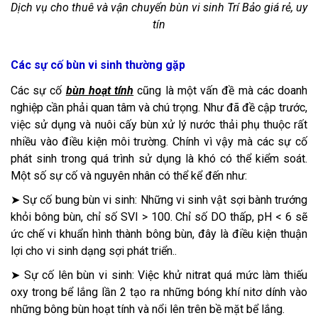
Dịch vụ cho thuê và vận chuyển bùn vi sinh Trí Bảo giá rẻ, uy
tín
Các sự cố bùn vi sinh thường gặp
Các sự cố
bùn hoạt tính
cũng là một vấn đề mà các doanh
nghiệp cần phải quan tâm và chú trọng. Như đã đề cập trước,
việc sử dụng và nuôi cấy bùn xử lý nước thải phụ thuộc rất
nhiều vào điều kiện môi trường. Chính vì vậy mà các sự cố
phát sinh trong quá trình sử dụng là khó có thể kiểm soát.
Một số sự cố và nguyên nhân có thể kể đến như:
➤ Sự cố bung bùn vi sinh: Những vi sinh vật sợi bành trướng
khỏi bông bùn, chỉ số SVI > 100. Chỉ số DO thấp, pH < 6 sẽ
ức chế vi khuẩn hình thành bông bùn, đây là điều kiện thuận
lợi cho vi sinh dạng sợi phát triển..
➤ Sự cố lên bùn vi sinh: Việc khử nitrat quá mức làm thiếu
oxy trong bể lắng lần 2 tạo ra những bóng khí nitơ dính vào
những bông bùn hoạt tính và nổi lên trên bề mặt bể lắng.