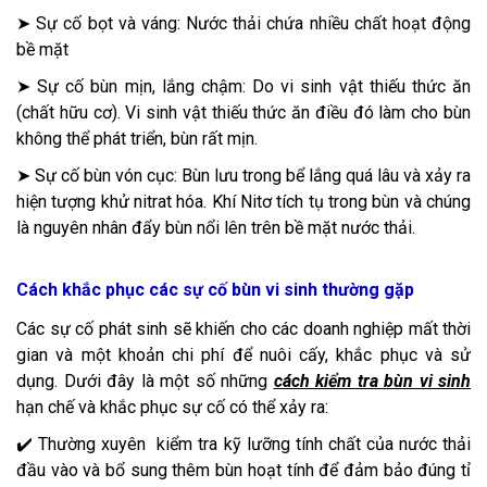
➤ Sự cố bọt và váng: Nước thải chứa nhiều chất hoạt động
bề mặt
➤ Sự cố bùn mịn, lắng chậm: Do vi sinh vật thiếu thức ăn
(chất hữu cơ). Vi sinh vật thiếu thức ăn điều đó làm cho bùn
không thể phát triển, bùn rất mịn.
➤ Sự cố bùn vón cục: Bùn lưu trong bể lắng quá lâu và xảy ra
hiện tượng khử nitrat hóa. Khí Nitơ tích tụ trong bùn và chúng
là nguyên nhân đẩy bùn nổi lên trên bề mặt nước thải.
Cách khắc phục các sự cố bùn vi sinh thường gặp
Các sự cố phát sinh sẽ khiến cho các doanh nghiệp mất thời
gian và một khoản chi phí để nuôi cấy, khắc phục và sử
dụng. Dưới đây là một số những
cách kiểm tra bùn vi sinh
hạn chế và khắc phục sự cố có thể xảy ra:
✔️ Thường xuyên kiểm tra kỹ lưỡng tính chất của nước thải
đầu vào và bổ sung thêm bùn hoạt tính để đảm bảo đúng tỉ