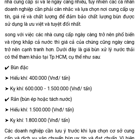
nhà cung cấp sỉ và lẻ ngày càng nhiều, tuy nhiên các cá nhân
doanh nghiệp cần phải cân nhắc và lựa chọn nơi cung cấp uy
tín, giá rẻ và chất lượng để đảm bảo chất lượng bùn được
sử dụng là ưu việt và tuyệt đối nhất.
song với việc các nhà cung cấp ngày càng trở nên phổ biến
và rộng khắp cả nước thì giá cả của chúng cũng ngày càng
trở nên cạnh tranh hơn. Dưới đây là giá bùn xử lý nước thải
có thể tham khảo tại Tp.HCM, cụ thể như sau:
✔️ Bùn đặc
➤ Hiếu khí: 400.000 (Vnđ/ tấn)
➤ Kỵ khí: 600.000 - 1.500.000 (Vnđ/ tấn)
✔️ Rắn (bùn ép hoặc tách nước)
➤ Hiếu khí: 1.500.000 (Vnđ/ tấn)
➤ Kỵ khí: 1.800.000 (Vnđ/ tấn)
Các doanh nghiệp cần lưu ý trước khi lựa chọn cơ sở cung
cấp và dịch vụ vận chuyển bùn uy tín và đạt chuẩn. Vì hiện