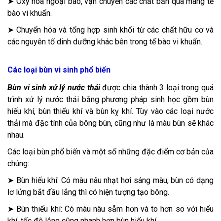
➤ Oxy hóa ngoại bào, vận chuyển các chất bẩn qua màng tế
bào vi khuẩn.
➤ Chuyển hóa và tổng hợp sinh khối từ các chất hữu cơ và
các nguyên tố dinh dưỡng khác bên trong tế bào vi khuẩn.
Các loại bùn vi sinh phổ biến
Bùn vi sinh xử lý nước thải
được chia thành 3 loại trong quá
trình xử lý nước thải bằng phương pháp sinh học gồm bùn
hiếu khí, bùn thiếu khí và bùn kỵ khí. Tùy vào các loại nước
thải mà đặc tính của bông bùn, cũng như là màu bùn sẽ khác
nhau.
Các loại bùn phổ biến và một số những đặc điểm cơ bản của
chúng:
➤ Bùn hiếu khí: Có màu nâu nhạt hơi sáng màu, bùn có dạng
lơ lửng bắt đầu lắng thì có hiện tượng tạo bông.
➤ Bùn thiếu khí: Có màu nâu sẫm hơn và to hơn so với hiếu
khí, tốc độ lắng cũng nhanh hơn bùn hiếu khí