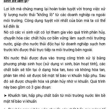
sinh để làm gì
?
Lợi ích mà chúng mang lại hoàn toàn tuyệt vời trong việc xử
lý lượng nước thải “khổng lồ” từ các doanh nghiệp ra ngoài
môi trường. Công dụng tuyệt vời nhất của bùn mà ta có thể
kể đến là:
Nó có các vi sinh vật có lợi tham gia vào quá trình phân hủy,
chuyển hóa các chất hữu cơ bền vững làm sạch môi trường
nước, giúp cho nước thải độc hại từ doanh nghiệp sạch hơn
trước khi được thải trực tiếp ra môi trường bên ngoài.
Khi nước thải được đưa vào trong công trình xử lý bằng
phương pháp sinh học (sử dụng vi sinh, bùn hoạt tính), các
chất bẩn sẽ tổn tại ở dạng hòa tan, keo và không hòa tan,
phân tán nhỏ sẽ được bề mặt tế bào vi khuẩn hấp phụ. Sau
đó sẽ được chuyển hóa và phân hủy nhờ vi khuẩn. Quá trình
này bao gồm có 3 giai đoạn:
➤ Khuếch tán, hấp phụ chất bẩn từ môi trường nước lên bề
mặt tế bào vi khuẩn.