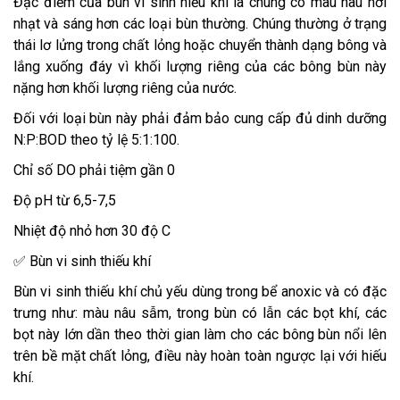
Đặc điểm của bùn vi sinh hiếu khí là chúng có màu nâu hơi
nhạt và sáng hơn các loại bùn thường. Chúng thường ở trạng
thái lơ lửng trong chất lỏng hoặc chuyển thành dạng bông và
lắng xuống đáy vì khối lượng riêng của các bông bùn này
nặng hơn khối lượng riêng của nước.
Đối với loại bùn này phải đảm bảo cung cấp đủ dinh dưỡng
N:P:BOD theo tỷ lệ 5:1:100.
Chỉ số DO phải tiệm gần 0
Độ pH từ 6,5-7,5
Nhiệt độ nhỏ hơn 30 độ C
✅ Bùn vi sinh thiếu khí
Bùn vi sinh thiếu khí chủ yếu dùng trong bể anoxic và có đặc
trưng như: màu nâu sẫm, trong bùn có lẫn các bọt khí, các
bọt này lớn dần theo thời gian làm cho các bông bùn nổi lên
trên bề mặt chất lỏng, điều này hoàn toàn ngược lại với hiếu
khí.