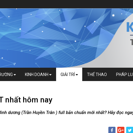
TRƯỜNG
KINH DOANH
GIẢI TRÍ
THỂ THAO
PHÁP L
T nhất hôm nay
ình dương (Trần Huyền Trân ) full bản chuẩn mới nhất? Hãy đọc nga