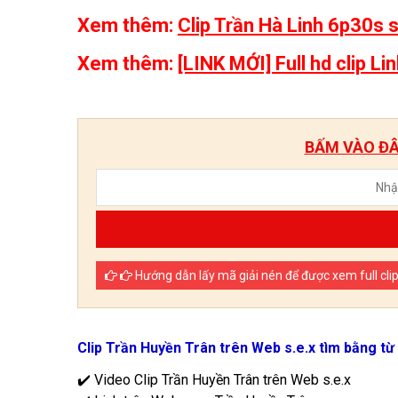
Xem thêm:
Clip Trần Hà Linh 6p30s s
Xem thêm:
[LINK MỚI] Full hd clip Li
BẤM VÀO ĐÂY
Hướng dẫn lấy mã giải nén để được xem full cli
Clip Trần Huyền Trân trên Web s.e.x tìm bằng từ
✔️ Video Clip Trần Huyền Trân trên Web s.e.x