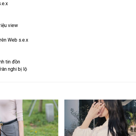
s.e.x
triệu view
trên Web s.e.x
y
ính tin đồn
rân nghi bị lộ