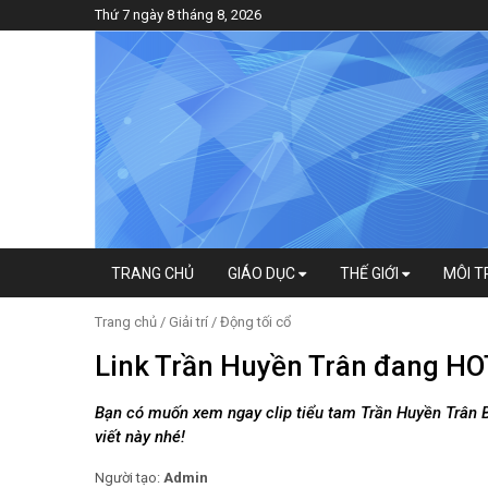
Thứ 7 ngày 8 tháng 8, 2026
TRANG CHỦ
GIÁO DỤC
THẾ GIỚI
MÔI 
Trang chủ
/
Giải trí
/
Động tối cổ
Link Trần Huyền Trân đang HO
Bạn có muốn xem ngay clip tiểu tam Trần Huyền Trân B
viết này nhé!
Người tạo:
Admin