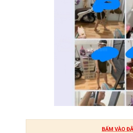
BẤM VÀO ĐÂY