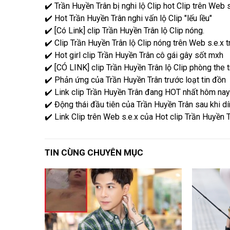
✔️ Trần Huyền Trân bị nghi lộ Clip hot Clip trên Web 
✔️ Hot Trần Huyền Trân nghi vấn lộ Clip "lếu lều"
✔️ [Có Link] clip Trần Huyền Trân lộ Clip nóng.
✔️ Clip Trần Huyền Trân lộ Clip nóng trên Web s.e.x 
✔️ Hot girl clip Trần Huyền Trân cô gái gây sốt mxh
✔️ [CÓ LINK] clip Trần Huyền Trân lộ Clip phòng the 
✔️ Phản ứng của Trần Huyền Trân trước loạt tin đồn
✔️ Link clip Trần Huyền Trân đang HOT nhất hôm na
✔️ Động thái đầu tiên của Trần Huyền Trân sau khi d
✔️ Link Clip trên Web s.e.x của Hot clip Trần Huyền T
TIN CÙNG CHUYÊN MỤC