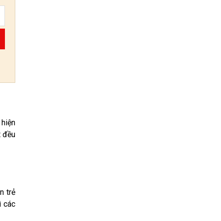
 hiện
t đều
n trẻ
ì các