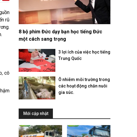
nguồn
ến rũ
ương.
8 bộ phim Đức dạy bạn học tiếng Đức
.
một cách sang trọng
3 lợi ích của việc học tiếng
Trung Quốc
p, cô
Ô nhiễm môi trường trong
các hoạt động chăn nuôi
 Thậm
gia súc.
Mới cập nhật