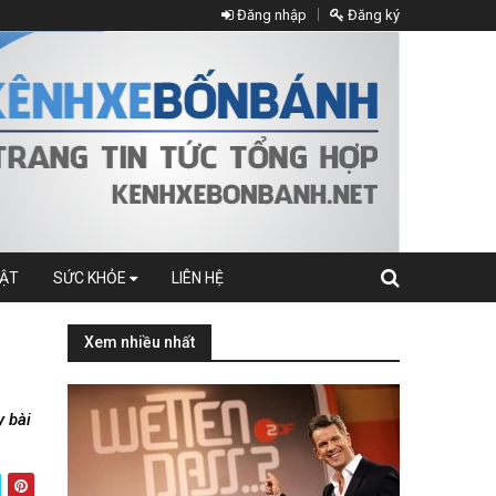
Đăng nhập
Đăng ký
UẬT
SỨC KHỎE
LIÊN HỆ
Xem nhiều nhất
y bài