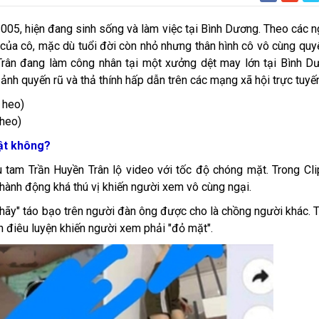
 2005, hiện đang sinh sống và làm việc tại Bình Dương. Theo các 
 của cô, mặc dù tuổi đời còn nhỏ nhưng thân hình cô vô cùng quy
 Trân đang làm công nhân tại một xưởng dệt may lớn tại Bình D
nh quyến rũ và thả thính hấp dẫn trên các mạng xã hội trực tuyến
 heo)
 heo)
hật không?
u tam Trần Huyền Trân lộ video với tốc độ chóng mặt. Trong Cli
hành động khá thú vị khiến người xem vô cùng ngại.
nhãy" táo bạo trên người đàn ông được cho là chồng người khác.
ch điêu luyện khiến người xem phải "đỏ mặt".