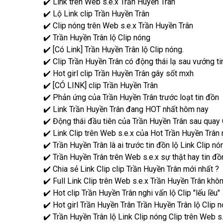
✔️ Link trên Web s.e.x Trần Huyền Trân
✔️ Lộ Link clip Trần Huyền Trân
✔️ Clip nóng trên Web s.e.x Trần Huyền Trân
✔️ Trần Huyền Trân lộ Clip nóng
✔️ [Có Link] Trần Huyền Trân lộ Clip nóng.
✔️ Clip Trần Huyền Trân có động thái lạ sau vướng ti
✔️ Hot girl clip Trần Huyền Trân gây sốt mxh
✔️ [CÓ LINK] clip Trần Huyền Trân
✔️ Phản ứng của Trần Huyền Trân trước loạt tin đồn
✔️ Link Trần Huyền Trân đang HOT nhất hôm nay
✔️ Động thái đầu tiên của Trần Huyền Trân sau quay 
✔️ Link Clip trên Web s.e.x của Hot Trần Huyền Trân n
✔️ Trần Huyền Trân là ai trước tin đồn lộ Link Clip nó
✔️ Trần Huyền Trân trên Web s.e.x sự thật hay tin đồ
✔️ Chia sẻ Link Clip clip Trần Huyền Trân mới nhất ?
✔️ Full Link Clip trên Web s.e.x Trần Huyền Trân kh
✔️ Hot clip Trần Huyền Trân nghi vấn lộ Clip "lếu lều"
✔️ Hot girl Trần Huyền Trân Trần Huyền Trân lộ Clip 
✔️ Trần Huyền Trân lộ Link Clip nóng Clip trên Web s