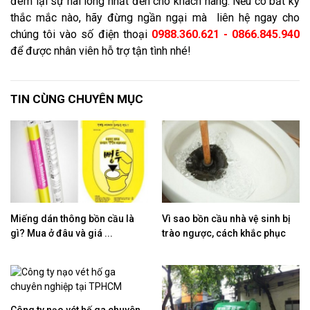
đem lại sự hài lòng nhất đến cho khách hàng. Nếu có bất kỳ
thắc mắc nào, hãy đừng ngần ngại mà liên hệ ngay cho
chúng tôi vào số điện thoại
0988.360.621 - 0866.845.940
để được nhân viên hỗ trợ tận tình nhé!
TIN CÙNG CHUYÊN MỤC
Miếng dán thông bồn cầu là
Vì sao bồn cầu nhà vệ sinh bị
gì? Mua ở đâu và giá ...
trào ngược, cách khắc phục
Công ty nạo vét hố ga chuyên